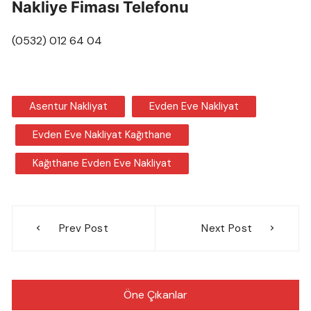
Nakliye Fiması Telefonu
(0532) 012 64 04
Asentur Nakliyat
Evden Eve Nakliyat
Evden Eve Nakliyat Kağıthane
Kağıthane Evden Eve Nakliyat
Yazı
Prev Post
Next Post
gezinmesi
Öne Çıkanlar