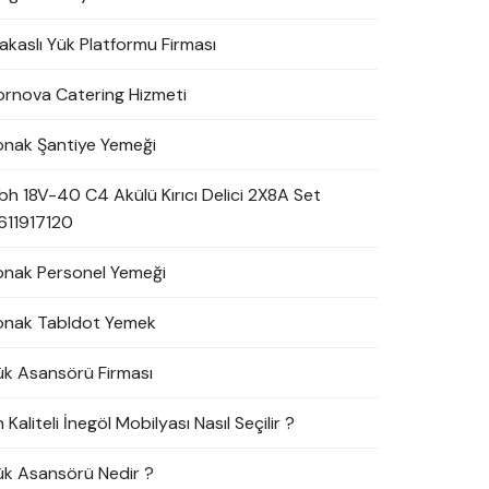
akaslı Yük Platformu Firması
ornova Catering Hizmeti
onak Şantiye Yemeği
bh 18V-40 C4 Akülü Kırıcı Delici 2X8A Set
611917120
onak Personel Yemeği
onak Tabldot Yemek
ük Asansörü Firması
 Kaliteli İnegöl Mobilyası Nasıl Seçilir ?
ük Asansörü Nedir ?