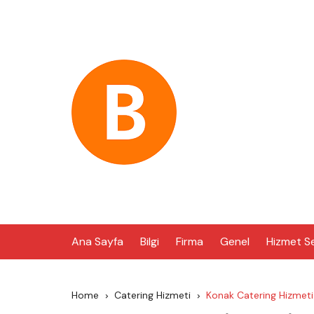
Skip
to
content
Ana Sayfa
Bilgi
Firma
Genel
Hizmet S
Home
Catering Hizmeti
Konak Catering Hizmeti