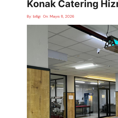
Konak Catering Hiz
By:
billgi
On:
Mayıs 8, 2026