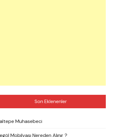
Son Eklenenler
altepe Muhasebeci
negöl Mobilyası Nereden Alınır ?