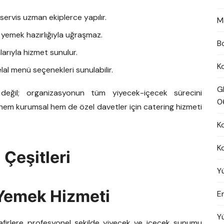
rvis uzman ekiplerce yapılır.
M
yemek hazırlığıyla uğraşmaz.
B
larıyla hizmet sunulur.
K
al menü seçenekleri sunulabilir.
G
eğil; organizasyonun tüm yiyecek-içecek sürecini
0
hem kurumsal hem de özel davetler için catering hizmeti
K
K
 Çeşitleri
Y
 Yemek Hizmeti
En
Y
safirlere profesyonel şekilde yiyecek ve içecek sunumu