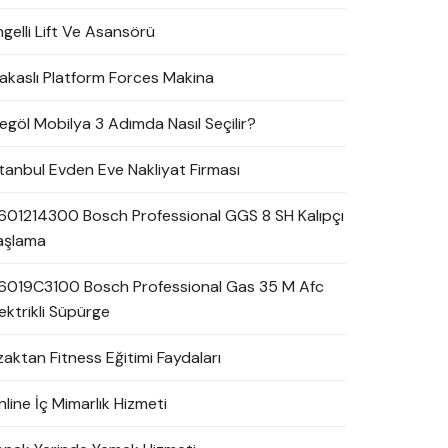
ngelli Lift Ve Asansörü
akaslı Platform Forces Makina
negöl Mobilya 3 Adımda Nasıl Seçilir?
stanbul Evden Eve Nakliyat Firması
601214300 Bosch Professional GGS 8 SH Kalıpçı
aşlama
6019C3100 Bosch Professional Gas 35 M Afc
ektrikli Süpürge
zaktan Fitness Eğitimi Faydaları
line İç Mimarlık Hizmeti