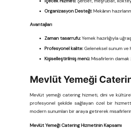
İçecek Hizmeti:
Şerbet, meşrubat, kokteyl
Organizasyon Desteği:
Mekânın hazırlanmas
Avantajları
Zaman tasarrufu:
Yemek hazırlığıyla uğra
Profesyonel kalite:
Geleneksel sunum ve hi
Kişiselleştirilmiş menü:
Misafirlerin damak 
Mevlüt Yemeği Cateri
Mevlüt yemeği catering hizmeti, dini ve kültürel
profesyonel şekilde sağlayan özel bir hizmet
modern sunumları bir araya getirerek misafirleri
Mevlüt Yemeği Catering Hizmetinin Kapsamı