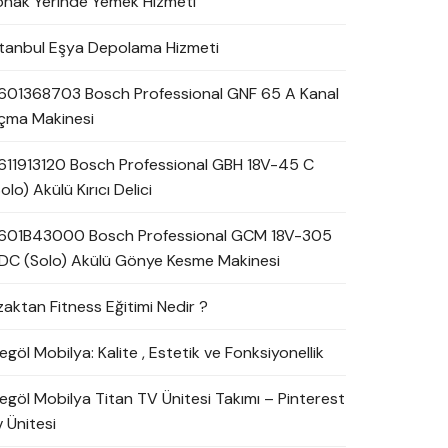
onak Yerinde Yemek Hizmeti
stanbul Eşya Depolama Hizmeti
601368703 Bosch Professional GNF 65 A Kanal
çma Makinesi
611913120 Bosch Professional GBH 18V-45 C
olo) Akülü Kırıcı Delici
601B43000 Bosch Professional GCM 18V-305
DC (Solo) Akülü Gönye Kesme Makinesi
zaktan Fitness Eğitimi Nedir ?
egöl Mobilya: Kalite , Estetik ve Fonksiyonellik
negöl Mobilya Titan TV Ünitesi Takımı – Pinterest
 Ünitesi