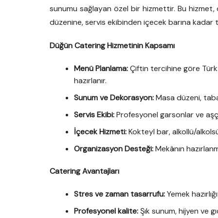
sunumu sağlayan özel bir hizmettir. Bu hizme
düzenine, servis ekibinden içecek barına kadar 
Düğün Catering Hizmetinin Kapsamı
Menü Planlama:
Çiftin tercihine göre Tür
hazırlanır.
Sunum ve Dekorasyon:
Masa düzeni, taba
Servis Ekibi:
Profesyonel garsonlar ve aşçıla
İçecek Hizmeti:
Kokteyl bar, alkollü/alkols
Organizasyon Desteği:
Mekânın hazırlanmas
Catering Avantajları
Stres ve zaman tasarrufu:
Yemek hazırlığ
Profesyonel kalite:
Şık sunum, hijyen ve gı