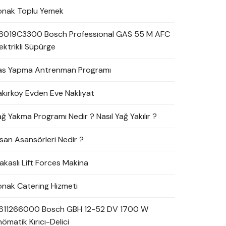
onak Toplu Yemek
6019C3300 Bosch Professional GAS 55 M AFC
ektrikli Süpürge
as Yapma Antrenman Programı
akırköy Evden Eve Nakliyat
ağ Yakma Programı Nedir ? Nasıl Yağ Yakılır ?
nsan Asansörleri Nedir ?
akaslı Lift Forces Makina
onak Catering Hizmeti
611266000 Bosch GBH 12-52 DV 1700 W
ömatik Kırıcı-Delici