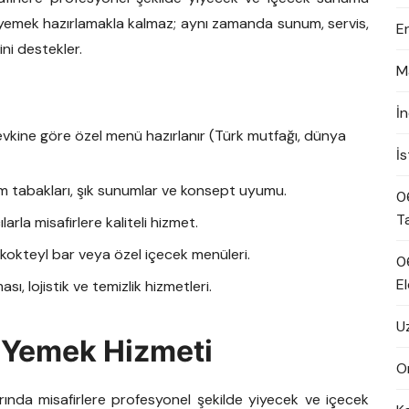
a yemek hazırlamakla kalmaz; aynı zamanda sunum, servis,
E
i destekler.
M
İ
zevkine göre özel menü hazırlanır (Türk mutfağı, dünya
İ
m tabakları, şık sunumlar ve konsept uyumu.
0
T
rla misafirlere kaliteli hizmet.
, kokteyl bar veya özel içecek menüleri.
0
El
ı, lojistik ve temizlik hizmetleri.
U
 Yemek Hizmeti
On
ında misafirlere profesyonel şekilde yiyecek ve içecek