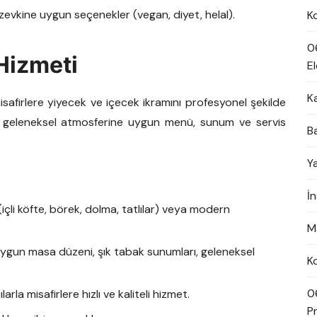
zevkine uygun seçenekler (vegan, diyet, helal).
K
0
Hizmeti
El
K
safirlere yiyecek ve içecek ikramını profesyonel şekilde
n geleneksel atmosferine uygun menü, sunum ve servis
B
Y
İ
çli köfte, börek, dolma, tatlılar) veya modern
M
ygun masa düzeni, şık tabak sunumları, geleneksel
K
0
rla misafirlere hızlı ve kaliteli hizmet.
Pn