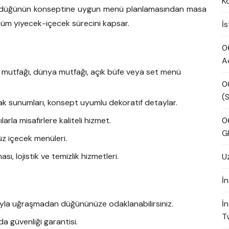
K
t, düğünün konseptine uygun menü planlamasından masa
tüm yiyecek-içecek sürecini kapsar.
İ
0
A
k mutfağı, dünya mutfağı, açık büfe veya set menü
0
(S
k sunumları, konsept uyumlu dekoratif detaylar.
rla misafirlere kaliteli hizmet.
0
G
üz içecek menüleri.
ı, lojistik ve temizlik hizmetleri.
U
İn
ıyla uğraşmadan düğününüze odaklanabilirsiniz.
İ
Tv
da güvenliği garantisi.