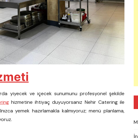
zmeti
larda yiyecek ve içecek sunumunu profesyonel şekilde
ring
hizmetine ihtiyaç duyuyorsanız Nehir Catering ile
 yalnızca yemek hazırlamakla kalmıyoruz; menü planlama,
yoruz.
M
İ