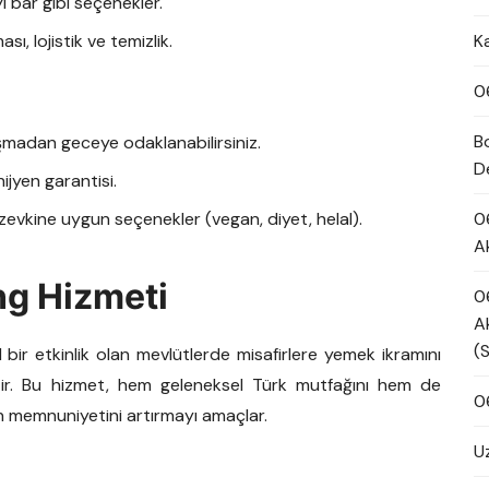
 bar gibi seçenekler.
ı, lojistik ve temizlik.
K
0
B
şmadan geceye odaklanabilirsiniz.
D
jyen garantisi.
zevkine uygun seçenekler (vegan, diyet, helal).
0
A
ng Hizmeti
0
A
(
 bir etkinlik olan mevlütlerde misafirlere yemek ikramını
tir. Bu hizmet, hem geleneksel Türk mutfağını hem de
0
n memnuniyetini artırmayı amaçlar.
U