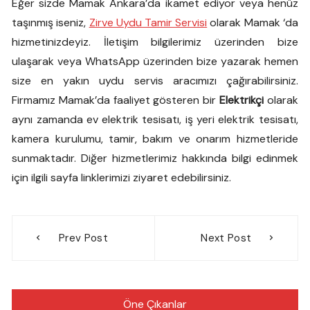
Eğer sizde Mamak Ankara’da ikamet ediyor veya henüz
taşınmış iseniz,
Zirve Uydu Tamir Servisi
olarak Mamak ‘da
hizmetinizdeyiz. İletişim bilgilerimiz üzerinden bize
ulaşarak veya WhatsApp üzerinden bize yazarak hemen
size en yakın uydu servis aracımızı çağırabilirsiniz.
Firmamız Mamak’da faaliyet gösteren bir
Elektrikçi
olarak
aynı zamanda ev elektrik tesisatı, iş yeri elektrik tesisatı,
kamera kurulumu, tamir, bakım ve onarım hizmetleride
sunmaktadır. Diğer hizmetlerimiz hakkında bilgi edinmek
için ilgili sayfa linklerimizi ziyaret edebilirsiniz.
Yazı
Prev Post
Next Post
gezinmesi
Öne Çıkanlar