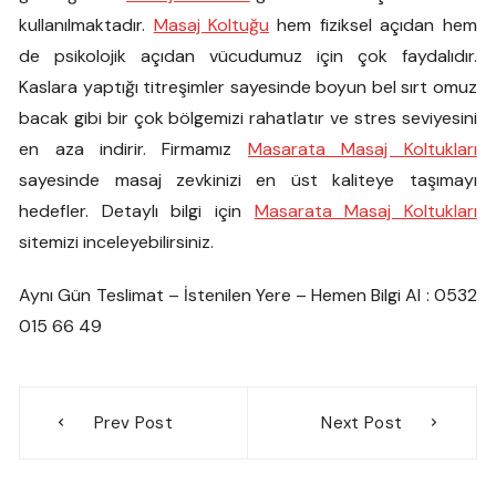
kullanılmaktadır.
Masaj Koltuğu
hem fiziksel açıdan hem
de psikolojik açıdan vücudumuz için çok faydalıdır.
Kaslara yaptığı titreşimler sayesinde boyun bel sırt omuz
bacak gibi bir çok bölgemizi rahatlatır ve stres seviyesini
en aza indirir. Firmamız
Masarata Masaj Koltukları
sayesinde masaj zevkinizi en üst kaliteye taşımayı
hedefler. Detaylı bilgi için
Masarata Masaj Koltukları
sitemizi inceleyebilirsiniz.
Aynı Gün Teslimat – İstenilen Yere – Hemen Bilgi Al : 0532
015 66 49
Yazı
Prev Post
Next Post
gezinmesi