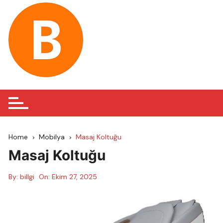
Skip
to
content
Home
Mobilya
Masaj Koltuğu
Masaj Koltuğu
By:
billgi
On:
Ekim 27, 2025