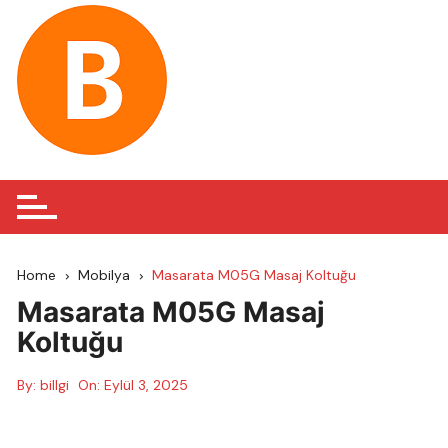
Skip
to
content
Home
Mobilya
Masarata M05G Masaj Koltuğu
Masarata M05G Masaj
Koltuğu
By:
billgi
On:
Eylül 3, 2025