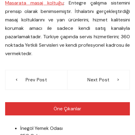
Masarata masaj koltuğu
; Entegre çalışma sistemini
prensip olarak benimsemiştir. İthalatını gerçekleştirdiği
masaj koltuklarını ve yan ürünlerini, hizmet kalitesini
korumak amacı ile sadece kendi satış kanalıyla
pazarlamaktadır. Türkiye çapında servis hizmetlerini; 360
noktada Yetkili Servisleri ve kendi profesyonel kadrosu ile
vermektedir.
Yazı
Prev Post
Next Post
gezinmesi
Öne Çıkanlar
İnegöl Yemek Odası