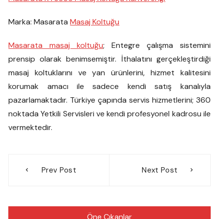
Marka: Masarata
Masaj Koltuğu
Masarata masaj koltuğu
; Entegre çalışma sistemini
prensip olarak benimsemiştir. İthalatını gerçekleştirdiği
masaj koltuklarını ve yan ürünlerini, hizmet kalitesini
korumak amacı ile sadece kendi satış kanalıyla
pazarlamaktadır. Türkiye çapında servis hizmetlerini; 360
noktada Yetkili Servisleri ve kendi profesyonel kadrosu ile
vermektedir.
Yazı
Prev Post
Next Post
gezinmesi
Öne Çıkanlar