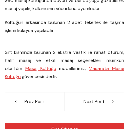
S60 masaj koltuğunda boyun ve bel boşluğu gözetilerek
masaj yapılır, kullanıcının vücuduna uyumludur.
Koltuğun arkasında bulunan 2 adet tekerlek ile taşıma
işlemi kolayca yapılabilir.
Sırt kısmında bulunan 2 ekstra yastık ile rahat oturum,
hafif masaj ve etkili masaj seçenekleri mümkün
olur.Tüm
Masaj Koltuğu
modellerimiz,
Masarata Masaj
Koltuğu
güvencesindedir.
Yazı
Prev Post
Next Post
gezinmesi