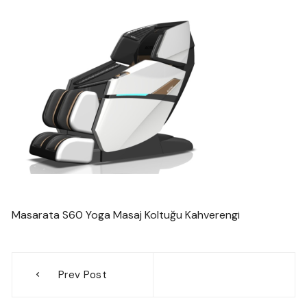
Masarata S60 Yoga Masaj Koltuğu Kahverengi
Yazı
Prev Post
gezinmesi