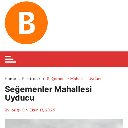
Skip
to
content
Home
Elektronik
Seğemenler Mahallesi Uyducu
Seğemenler Mahallesi
Uyducu
By:
billgi
On:
Ekim 13, 2025