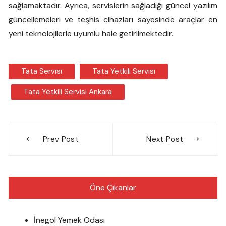
sağlamaktadır. Ayrıca, servislerin sağladığı güncel yazılım
güncellemeleri ve teşhis cihazları sayesinde araçlar en
yeni teknolojilerle uyumlu hale getirilmektedir.
Tata Servisi
Tata Yetkili Servisi
Tata Yetkili Servisi Ankara
Yazı
Prev Post
Next Post
gezinmesi
Öne Çıkanlar
İnegöl Yemek Odası