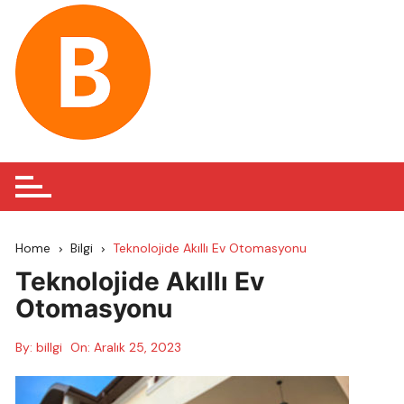
Skip
to
content
Home
Bilgi
Teknolojide Akıllı Ev Otomasyonu
Teknolojide Akıllı Ev
Otomasyonu
By:
billgi
On:
Aralık 25, 2023