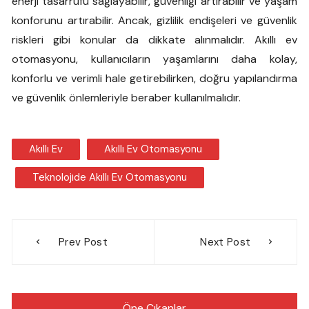
enerji tasarrufu sağlayabilir, güvenliği artırabilir ve yaşam
konforunu artırabilir. Ancak, gizlilik endişeleri ve güvenlik
riskleri gibi konular da dikkate alınmalıdır. Akıllı ev
otomasyonu, kullanıcıların yaşamlarını daha kolay,
konforlu ve verimli hale getirebilirken, doğru yapılandırma
ve güvenlik önlemleriyle beraber kullanılmalıdır.
Akıllı Ev
Akıllı Ev Otomasyonu
Teknolojide Akıllı Ev Otomasyonu
Yazı
Prev Post
Next Post
gezinmesi
Öne Çıkanlar