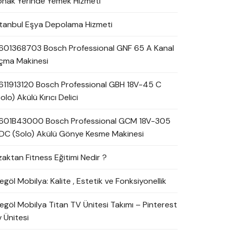
onak Yerinde Yemek Hizmeti
stanbul Eşya Depolama Hizmeti
601368703 Bosch Professional GNF 65 A Kanal
çma Makinesi
611913120 Bosch Professional GBH 18V-45 C
olo) Akülü Kırıcı Delici
601B43000 Bosch Professional GCM 18V-305
DC (Solo) Akülü Gönye Kesme Makinesi
zaktan Fitness Eğitimi Nedir ?
egöl Mobilya: Kalite , Estetik ve Fonksiyonellik
negöl Mobilya Titan TV Ünitesi Takımı – Pinterest
 Ünitesi