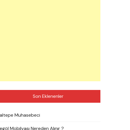
Son Eklenenler
altepe Muhasebeci
negöl Mobilyası Nereden Alınır ?