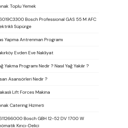
onak Toplu Yemek
6019C3300 Bosch Professional GAS 55 M AFC
ektrikli Süpürge
as Yapma Antrenman Programı
akırköy Evden Eve Nakliyat
ağ Yakma Programı Nedir ? Nasıl Yağ Yakılır ?
nsan Asansörleri Nedir ?
akaslı Lift Forces Makina
onak Catering Hizmeti
611266000 Bosch GBH 12-52 DV 1700 W
ömatik Kırıcı-Delici