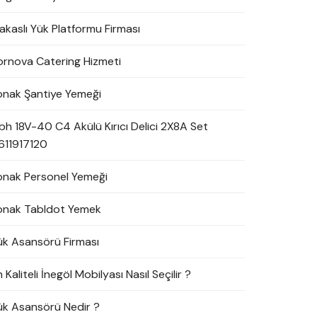
akaslı Yük Platformu Firması
ornova Catering Hizmeti
onak Şantiye Yemeği
bh 18V-40 C4 Akülü Kırıcı Delici 2X8A Set
611917120
onak Personel Yemeği
onak Tabldot Yemek
ük Asansörü Firması
 Kaliteli İnegöl Mobilyası Nasıl Seçilir ?
ük Asansörü Nedir ?