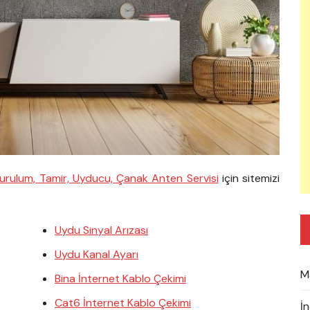
urulum, Tamir, Uyducu, Çanak Anten Servisi
için sitemizi
Uydu Sinyal Arızası
Uydu Kanal Ayarı
M
Bina İnternet Kablo Çekimi
Cat6 İnternet Kablo Çekimi
İ