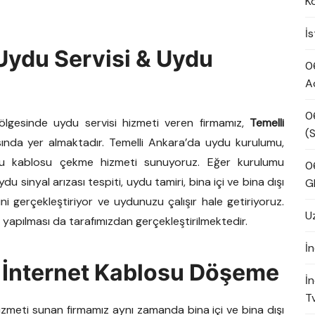
K
İ
Uydu Servisi & Uydu
0
A
0
bölgesinde uydu servisi hizmeti veren firmamız,
Temelli
(S
ında yer almaktadır. Temelli Ankara’da uydu kurulumu,
du kablosu çekme hizmeti sunuyoruz. Eğer kurulumu
0
 sinyal arızası tespiti, uydu tamiri, bina içi ve bina dışı
G
ini gerçekleştiriyor ve uydunuzu çalışır hale getiriyoruz.
U
yapılması da tarafımızdan gerçekleştirilmektedir.
İn
şı İnternet Kablosu Döşeme
İ
Tv
zmeti sunan firmamız aynı zamanda bina içi ve bina dışı