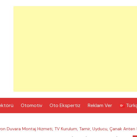
ektörü
Otomotiv
Oto Ekspertiz
Reklam Ver
Türk
zyon Duvara Montaj Hizmeti, TV Kurulum, Tamir, Uyducu, Çanak Anten 