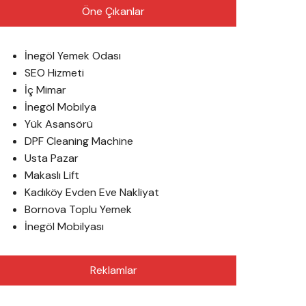
Öne Çıkanlar
İnegöl Yemek Odası
SEO Hizmeti
İç Mimar
İnegöl Mobilya
Yük Asansörü
DPF Cleaning Machine
Usta Pazar
Makaslı Lift
Kadıköy Evden Eve Nakliyat
Bornova Toplu Yemek
İnegöl Mobilyası
Reklamlar