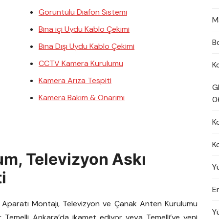
Görüntülü Diafon Sistemi
M
Bina içi Uydu Kablo Çekimi
B
Bina Dışı Uydu Kablo Çekimi
CCTV Kamera Kurulumu
K
Kamera Arıza Tespiti
G
Kamera Bakım & Onarımı
0
K
K
um, Televizyon Askı
Y
i
En
kı Aparatı Montajı, Televizyon ve Çanak Anten Kurulumu
Y
er Temelli Ankara’da ikamet ediyor veya Temelli’ye yeni