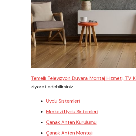
Temelli Televizyon Duvara Montaj Hizmeti, TV K
ziyaret edebilirsiniz.
Uydu Sistemleri
Merkezi Uydu Sistemleri
Çanak Anten Kurulumu
Çanak Anten Montajı