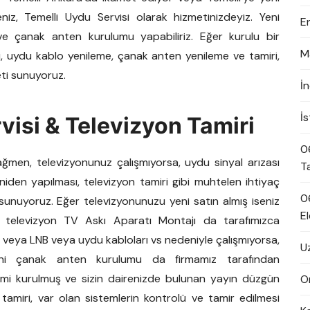
niz, Temelli Uydu Servisi olarak hizmetinizdeyiz. Yeni
E
ve çanak anten kurulumu yapabiliriz. Eğer kurulu bir
M
iri, uydu kablo yenileme, çanak anten yenileme ve tamiri,
eti sunuyoruz.
İ
İ
visi & Televizyon Tamiri
0
men, televizyonunuz çalışmıyorsa, uydu sinyal arızası
T
eniden yapılması, televizyon tamiri gibi muhtelen ihtiyaç
0
unuyoruz. Eğer televizyonunuzu yeni satın almış iseniz
El
, televizyon TV Askı Aparatı Montajı da tarafımızca
veya LNB veya uydu kabloları vs nedeniyle çalışmıyorsa,
U
eni çanak anten kurulumu da firmamız tarafından
temi kurulmuş ve sizin dairenizde bulunan yayın düzgün
On
tamiri, var olan sistemlerin kontrolü ve tamir edilmesi