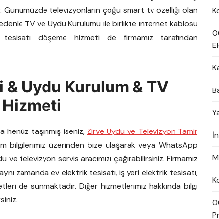
. Günümüzde televizyonların çoğu smart tv özelliği olan
K
 nedenle TV ve Uydu Kurulumu ile birlikte internet kablosu
0
 tesisatı döşeme hizmeti de firmamız tarafından
El
K
i & Uydu Kurulum & TV
B
 Hizmeti
Y
a henüz taşınmış iseniz,
Zirve Uydu ve Televizyon Tamir
İ
işim bilgilerimiz üzerinden bize ulaşarak veya WhatsApp
M
ve televizyon servis aracımızı çağırabilirsiniz. Firmamız
ynı zamanda ev elektrik tesisatı, iş yeri elektrik tesisatı,
K
leri de sunmaktadır. Diğer hizmetlerimiz hakkında bilgi
siniz.
0
Pn