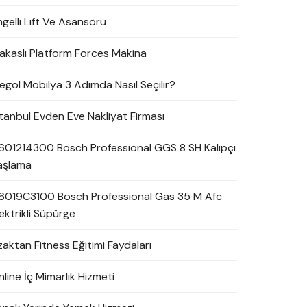
ngelli Lift Ve Asansörü
akaslı Platform Forces Makina
negöl Mobilya 3 Adımda Nasıl Seçilir?
stanbul Evden Eve Nakliyat Firması
601214300 Bosch Professional GGS 8 SH Kalıpçı
aşlama
6019C3100 Bosch Professional Gas 35 M Afc
ektrikli Süpürge
zaktan Fitness Eğitimi Faydaları
line İç Mimarlık Hizmeti