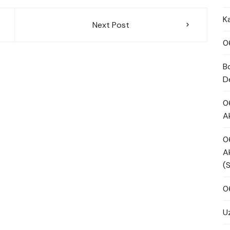
K
Next Post
0
B
D
0
A
0
A
(
0
U