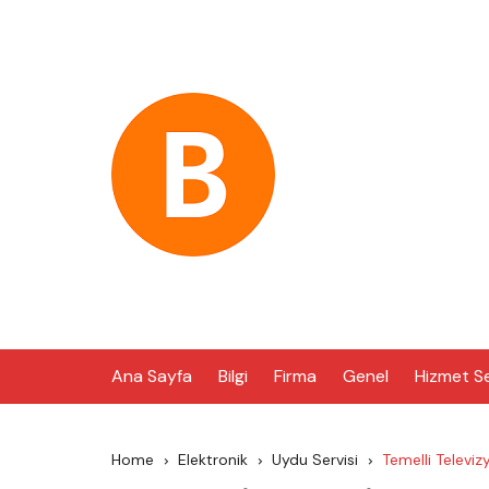
Skip
to
content
Ana Sayfa
Bilgi
Firma
Genel
Hizmet S
Home
Elektronik
Uydu Servisi
Temelli Televi