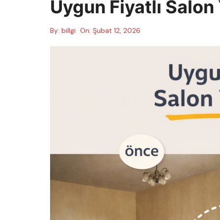
Uygun Fiyatlı Salon
By:
billgi
On:
Şubat 12, 2026