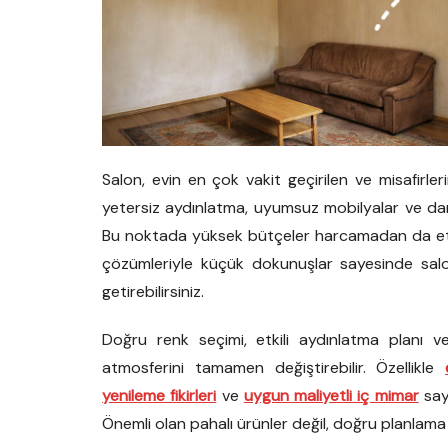
Salon, evin en çok vakit geçirilen ve misafirler
yetersiz aydınlatma, uyumsuz mobilyalar ve dar h
Bu noktada yüksek bütçeler harcamadan da etk
çözümleriyle küçük dokunuşlar sayesinde salo
getirebilirsiniz.
Doğru renk seçimi, etkili aydınlatma planı v
atmosferini tamamen değiştirebilir. Özellikle
yenileme fikirleri
ve
uygun maliyetli iç mimar
say
Önemli olan pahalı ürünler değil, doğru planlama 