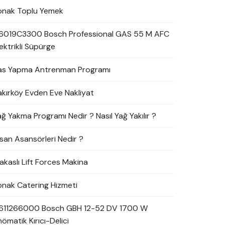
onak Toplu Yemek
6019C3300 Bosch Professional GAS 55 M AFC
ektrikli Süpürge
as Yapma Antrenman Programı
akırköy Evden Eve Nakliyat
ağ Yakma Programı Nedir ? Nasıl Yağ Yakılır ?
nsan Asansörleri Nedir ?
akaslı Lift Forces Makina
onak Catering Hizmeti
611266000 Bosch GBH 12-52 DV 1700 W
ömatik Kırıcı-Delici