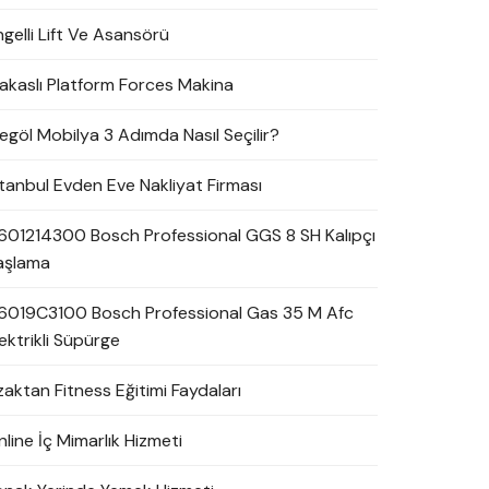
ngelli Lift Ve Asansörü
akaslı Platform Forces Makina
negöl Mobilya 3 Adımda Nasıl Seçilir?
stanbul Evden Eve Nakliyat Firması
601214300 Bosch Professional GGS 8 SH Kalıpçı
aşlama
6019C3100 Bosch Professional Gas 35 M Afc
ektrikli Süpürge
zaktan Fitness Eğitimi Faydaları
line İç Mimarlık Hizmeti