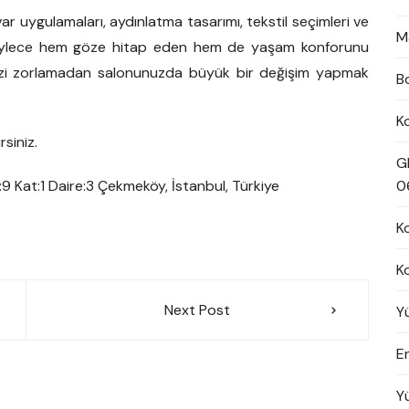
ar uygulamaları, aydınlatma tasarımı, tekstil seçimleri ve
M
 Böylece hem göze hitap eden hem de yaşam konforunu
enizi zorlamadan salonunuzda büyük bir değişim yapmak
B
K
rsiniz.
G
9 Kat:1 Daire:3 Çekmeköy, İstanbul, Türkiye
0
K
K
Next Post
Y
En
Y