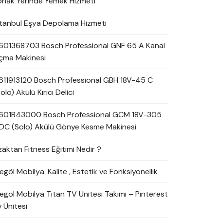
onak Yerinde Yemek Hizmeti
stanbul Eşya Depolama Hizmeti
601368703 Bosch Professional GNF 65 A Kanal
çma Makinesi
611913120 Bosch Professional GBH 18V-45 C
olo) Akülü Kırıcı Delici
601B43000 Bosch Professional GCM 18V-305
DC (Solo) Akülü Gönye Kesme Makinesi
zaktan Fitness Eğitimi Nedir ?
egöl Mobilya: Kalite , Estetik ve Fonksiyonellik
negöl Mobilya Titan TV Ünitesi Takımı – Pinterest
 Ünitesi