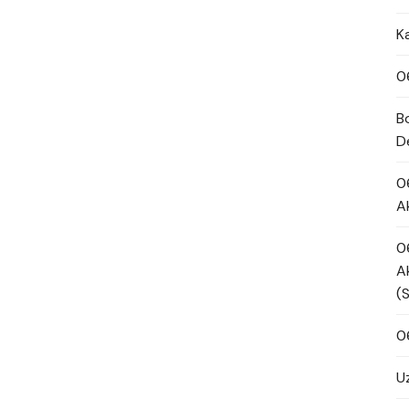
K
0
B
D
0
A
0
A
(
0
U