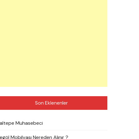
Son Eklenenler
altepe Muhasebeci
negöl Mobilyası Nereden Alınır ?