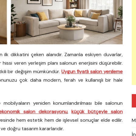
in ilk dikkatini çeken alanıdır. Zamanla eskiyen duvarlar,
issi veren yerleşim planı salonun enerjisini düşürebilir.
ili bir değişim mümkündür.
Uygun fiyatlı salon yenileme
nunuzu çok daha modern, ferah ve kullanışlı bir hale
e mobilyaların yeniden konumlandırılması bile salonun
ekonomik salon dekorasyonu
,
küçük bütçeyle salon
esinde hem estetik hem de işlevsel sonuçlar elde edilir.
M
ve doğru tasarım kararlarıdır.
İ