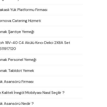
akaslı Yük Platformu Firması
ornova Catering Hizmeti
onak Şantiye Yemeği
bh 18V-40 C4 Akülü Kırıcı Delici 2X8A Set
611917120
onak Personel Yemeği
onak Tabldot Yemek
ük Asansörü Firması
 Kaliteli İnegöl Mobilyası Nasıl Seçilir ?
ük Asansörü Nedir ?