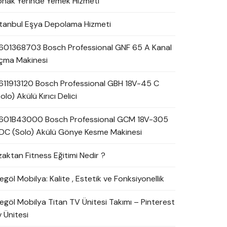
onak Yerinde Yemek Hizmeti
stanbul Eşya Depolama Hizmeti
601368703 Bosch Professional GNF 65 A Kanal
çma Makinesi
611913120 Bosch Professional GBH 18V-45 C
olo) Akülü Kırıcı Delici
601B43000 Bosch Professional GCM 18V-305
DC (Solo) Akülü Gönye Kesme Makinesi
zaktan Fitness Eğitimi Nedir ?
egöl Mobilya: Kalite , Estetik ve Fonksiyonellik
negöl Mobilya Titan TV Ünitesi Takımı – Pinterest
 Ünitesi