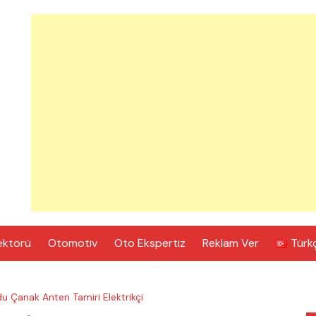
ektörü
Otomotiv
Oto Ekspertiz
Reklam Ver
Türk
u Çanak Anten Tamiri Elektrikçi