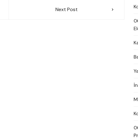
K
Next Post
0
El
K
B
Y
İ
M
K
0
Pn