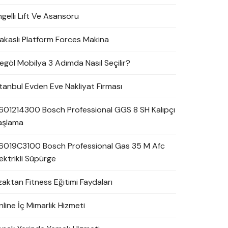
ngelli Lift Ve Asansörü
akaslı Platform Forces Makina
negöl Mobilya 3 Adımda Nasıl Seçilir?
stanbul Evden Eve Nakliyat Firması
601214300 Bosch Professional GGS 8 SH Kalıpçı
aşlama
6019C3100 Bosch Professional Gas 35 M Afc
ektrikli Süpürge
zaktan Fitness Eğitimi Faydaları
line İç Mimarlık Hizmeti