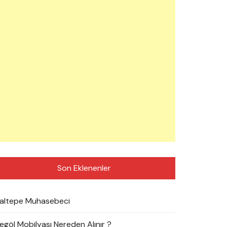
Son Eklenenler
altepe Muhasebeci
negöl Mobilyası Nereden Alınır ?