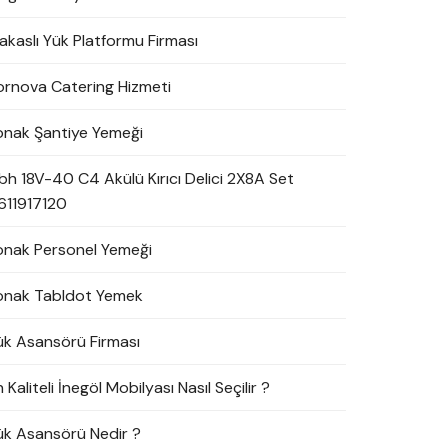
akaslı Yük Platformu Firması
ornova Catering Hizmeti
onak Şantiye Yemeği
bh 18V-40 C4 Akülü Kırıcı Delici 2X8A Set
611917120
onak Personel Yemeği
onak Tabldot Yemek
ük Asansörü Firması
 Kaliteli İnegöl Mobilyası Nasıl Seçilir ?
ük Asansörü Nedir ?