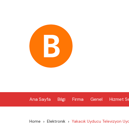
Skip
to
content
Ana Sayfa
Bilgi
Firma
Genel
Hizmet S
Home
Elektronik
Yakacık Uyducu Televizyon Uyd