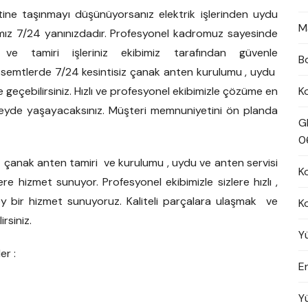
ine taşınmayı düşünüyorsanız elektrik işlerinden uydu
M
amız 7/24 yanınızdadır. Profesyonel kadromuz sayesinde
 ve tamiri işleriniz ekibimiz tarafından güvenle
B
e semtlerde 7/24 kesintisiz çanak anten kurulumu , uydu
ime geçebilirsiniz. Hızlı ve profesyonel ekibimizle çözüme en
K
eyde yaşayacaksınız. Müşteri memnuniyetini ön planda
G
0
 çanak anten tamiri ve kurulumu , uydu ve anten servisi
K
re hizmet sunuyor. Profesyonel ekibimizle sizlere hızlı ,
zey bir hizmet sunuyoruz. Kaliteli parçalara ulaşmak ve
K
irsiniz.
Y
er :
En
Y