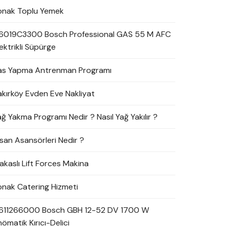
onak Toplu Yemek
6019C3300 Bosch Professional GAS 55 M AFC
ektrikli Süpürge
as Yapma Antrenman Programı
akırköy Evden Eve Nakliyat
ağ Yakma Programı Nedir ? Nasıl Yağ Yakılır ?
nsan Asansörleri Nedir ?
akaslı Lift Forces Makina
onak Catering Hizmeti
611266000 Bosch GBH 12-52 DV 1700 W
ömatik Kırıcı-Delici