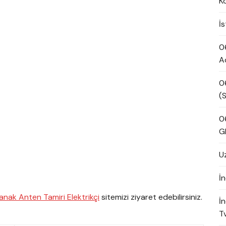
K
İ
0
A
0
(S
0
G
U
İn
nak Anten Tamiri Elektrikçi
sitemizi ziyaret edebilirsiniz.
İ
Tv