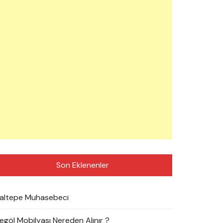
Son Eklenenler
altepe Muhasebeci
negöl Mobilyası Nereden Alınır ?