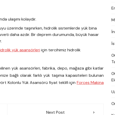
E
nda ulaşımı kolaydır.
M
u üzerinde taşınırken, hidrolik sistemlerde yük bina
İ
kuvveti daha azdır. Bir deprem durumunda, büyük hasar
.
İ
idrolik yük asansörleri
için tercihimiz hidrolik
0
T
inen yük asansörleri, fabrika, depo, mağaza gibi katlar
0
jenize bağlı olarak farklı yük taşıma kapasiteleri bulunan
El
 Dört Kolonlu Yük Asansörü fiyat teklifi için
Forces Makina
U
On
Next Post