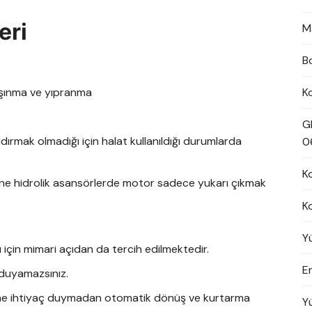
eri
M
B
 aşınma ve yıpranma
K
G
dırmak olmadığı için halat kullanıldığı durumlarda
0
K
ksine hidrolik asansörlerde motor sadece yukarı çıkmak
K
Y
için mimari açıdan da tercih edilmektedir.
En
 duyamazsınız.
teme ihtiyaç duymadan otomatik dönüş ve kurtarma
Y