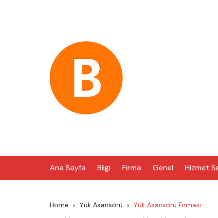
Skip
to
content
Ana Sayfa
Bilgi
Firma
Genel
Hizmet S
Home
Yük Asansörü
Yük Asansörü Firması