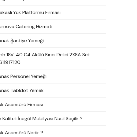
akaslı Yük Platformu Firması
ornova Catering Hizmeti
onak Şantiye Yemeği
bh 18V-40 C4 Akülü Kırıcı Delici 2X8A Set
611917120
onak Personel Yemeği
onak Tabldot Yemek
ük Asansörü Firması
 Kaliteli İnegöl Mobilyası Nasıl Seçilir ?
ük Asansörü Nedir ?