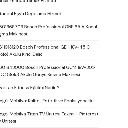
onak Yerinde Yemek Hizmeti
stanbul Eşya Depolama Hizmeti
601368703 Bosch Professional GNF 65 A Kanal
çma Makinesi
611913120 Bosch Professional GBH 18V-45 C
olo) Akülü Kırıcı Delici
601B43000 Bosch Professional GCM 18V-305
DC (Solo) Akülü Gönye Kesme Makinesi
zaktan Fitness Eğitimi Nedir ?
egöl Mobilya: Kalite , Estetik ve Fonksiyonellik
negöl Mobilya Titan TV Ünitesi Takımı – Pinterest
 Ünitesi