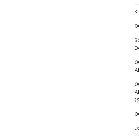
K
0
B
D
0
A
0
A
(
0
U