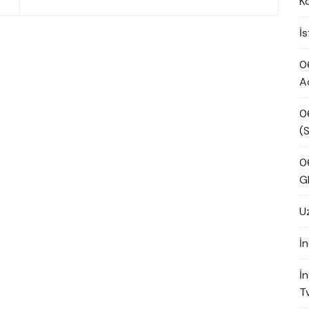
K
İ
0
A
0
(S
0
G
U
İn
İ
Tv