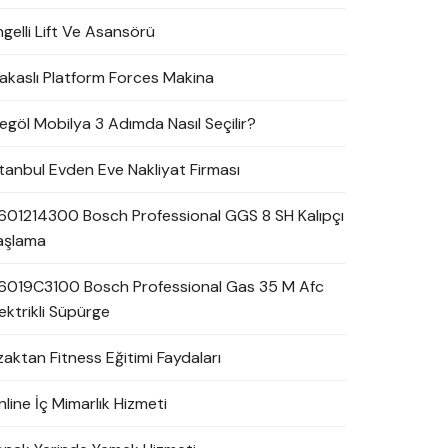
ngelli Lift Ve Asansörü
akaslı Platform Forces Makina
negöl Mobilya 3 Adımda Nasıl Seçilir?
stanbul Evden Eve Nakliyat Firması
601214300 Bosch Professional GGS 8 SH Kalıpçı
aşlama
6019C3100 Bosch Professional Gas 35 M Afc
ektrikli Süpürge
zaktan Fitness Eğitimi Faydaları
line İç Mimarlık Hizmeti