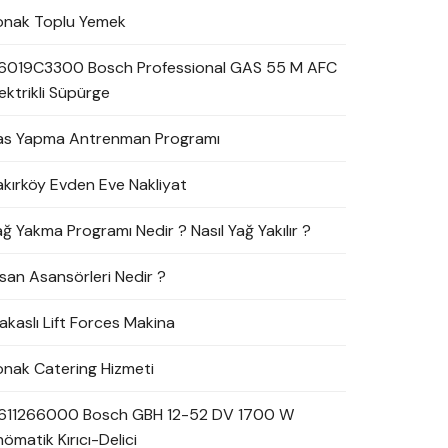
onak Toplu Yemek
6019C3300 Bosch Professional GAS 55 M AFC
ektrikli Süpürge
as Yapma Antrenman Programı
akırköy Evden Eve Nakliyat
ağ Yakma Programı Nedir ? Nasıl Yağ Yakılır ?
nsan Asansörleri Nedir ?
akaslı Lift Forces Makina
onak Catering Hizmeti
611266000 Bosch GBH 12-52 DV 1700 W
ömatik Kırıcı-Delici