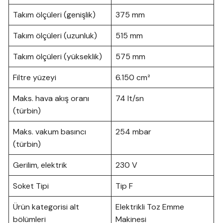
Takım ölçüleri (genişlik)
375 mm
Takım ölçüleri (uzunluk)
515 mm
Takım ölçüleri (yükseklik)
575 mm
Filtre yüzeyi
6.150 cm²
Maks. hava akış oranı
74 lt/sn
(türbin)
Maks. vakum basıncı
254 mbar
(türbin)
Gerilim, elektrik
230 V
Soket Tipi
Tip F
Ürün kategorisi alt
Elektrikli Toz Emme
bölümleri
Makinesi