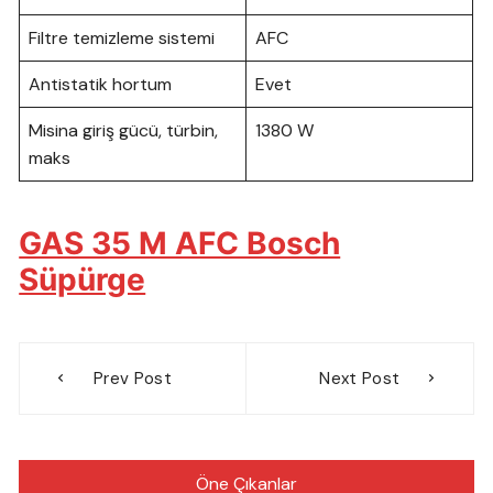
Filtre temizleme sistemi
AFC
Antistatik hortum
Evet
Misina giriş gücü, türbin,
1380 W
maks
GAS 35 M AFC Bosch
Süpürge
Yazı
Prev Post
Next Post
gezinmesi
Öne Çıkanlar