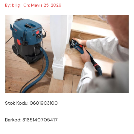
By:
billgi
On:
Mayıs 25, 2026
Stok Kodu: 06019C3100
Barkod: 3165140705417