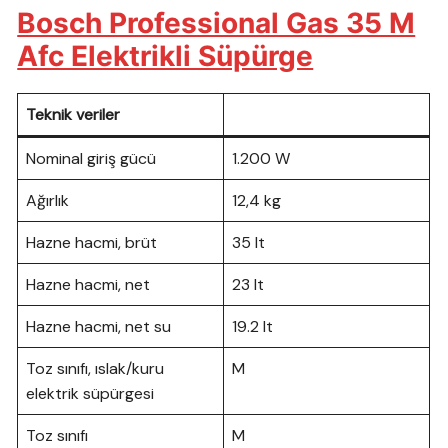
Bosch Professional Gas 35 M
Afc Elektrikli Süpürge
Teknik veriler
Nominal giriş gücü
1.200 W
Ağırlık
12,4 kg
Hazne hacmi, brüt
35 lt
Hazne hacmi, net
23 lt
Hazne hacmi, net su
19.2 lt
Toz sınıfı, ıslak/kuru
M
elektrik süpürgesi
Toz sınıfı
M