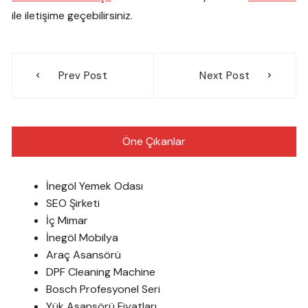
ile iletişime geçebilirsiniz.
Yazı
Prev Post
Next Post
gezinmesi
Öne Çıkanlar
İnegöl Yemek Odası
SEO Şirketi
İç Mimar
İnegöl Mobilya
Araç Asansörü
DPF Cleaning Machine
Bosch Profesyonel Seri
Yük Asansörü Fiyatları