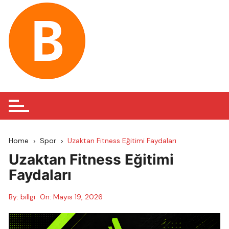
Skip
to
content
Home
Spor
Uzaktan Fitness Eğitimi Faydaları
Uzaktan Fitness Eğitimi
Faydaları
By:
billgi
On:
Mayıs 19, 2026