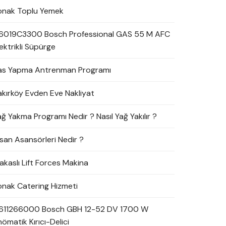
onak Toplu Yemek
6019C3300 Bosch Professional GAS 55 M AFC
ektrikli Süpürge
as Yapma Antrenman Programı
akırköy Evden Eve Nakliyat
ağ Yakma Programı Nedir ? Nasıl Yağ Yakılır ?
nsan Asansörleri Nedir ?
akaslı Lift Forces Makina
onak Catering Hizmeti
611266000 Bosch GBH 12-52 DV 1700 W
ömatik Kırıcı-Delici