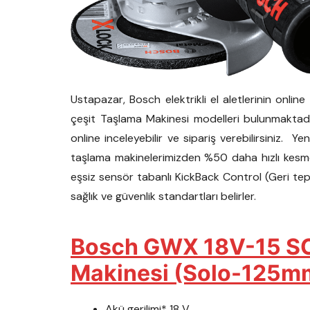
Ustapazar, Bosch elektrikli el aletlerinin onlin
çeşit Taşlama Makinesi modelleri bulunmaktadı
online inceleyebilir ve sipariş verebilirsiniz. 
taşlama makinelerimizden %50 daha hızlı kesme 
eşsiz sensör tabanlı KickBack Control (Geri te
sağlık ve güvenlik standartları belirler.
Bosch GWX 18V-15 S
Makinesi (Solo-125mm)
Akü gerilimi* 18 V