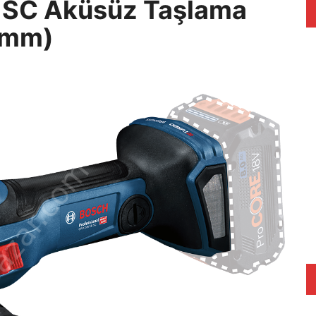
 SC Aküsüz Taşlama
5mm)