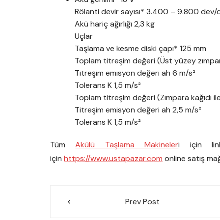
Rölanti devir sayısı* 3.400 – 9.800 dev/
Akü hariç ağırlığı 2,3 kg
Uçlar
Taşlama ve kesme diski çapı* 125 mm
Toplam titreşim değeri (Üst yüzey zımpa
Titreşim emisyon değeri ah 6 m/s²
Tolerans K 1,5 m/s²
Toplam titreşim değeri (Zımpara kağıdı i
Titreşim emisyon değeri ah 2,5 m/s²
Tolerans K 1,5 m/s²
Tüm
Akülü Taşlama Makineler
i için li
için
https://www.ustapazar.com
online satış mağ
Yazı
Prev Post
gezinmesi