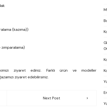
dak
M
B
ralama (kazıma))
K
G
le zımparalama)
0
K
nkimizi ziyaret ediniz. Farklı ürün ve modeller
K
azamızı ziyaret edebilirsiniz.
Y
En
Next Post
Y