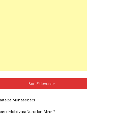
Son Eklenenler
altepe Muhasebeci
negöl Mobilyası Nereden Alınır ?