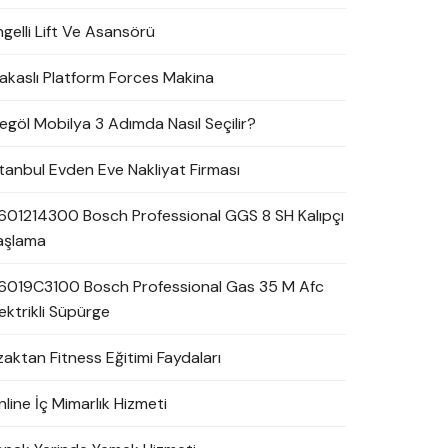
ngelli Lift Ve Asansörü
akaslı Platform Forces Makina
negöl Mobilya 3 Adımda Nasıl Seçilir?
stanbul Evden Eve Nakliyat Firması
601214300 Bosch Professional GGS 8 SH Kalıpçı
aşlama
6019C3100 Bosch Professional Gas 35 M Afc
ektrikli Süpürge
zaktan Fitness Eğitimi Faydaları
line İç Mimarlık Hizmeti