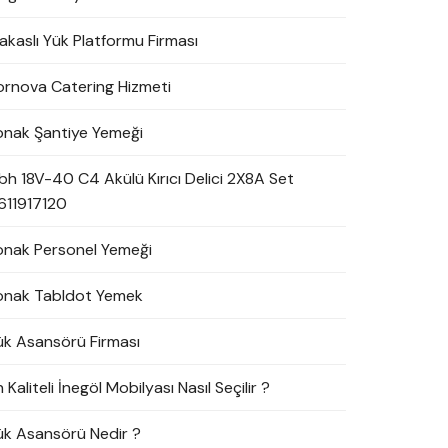
akaslı Yük Platformu Firması
ornova Catering Hizmeti
onak Şantiye Yemeği
bh 18V-40 C4 Akülü Kırıcı Delici 2X8A Set
611917120
onak Personel Yemeği
onak Tabldot Yemek
ük Asansörü Firması
 Kaliteli İnegöl Mobilyası Nasıl Seçilir ?
ük Asansörü Nedir ?