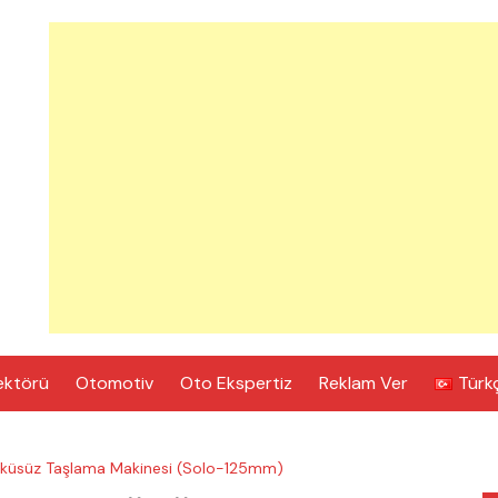
ektörü
Otomotiv
Oto Ekspertiz
Reklam Ver
Türk
küsüz Taşlama Makinesi (Solo-125mm)