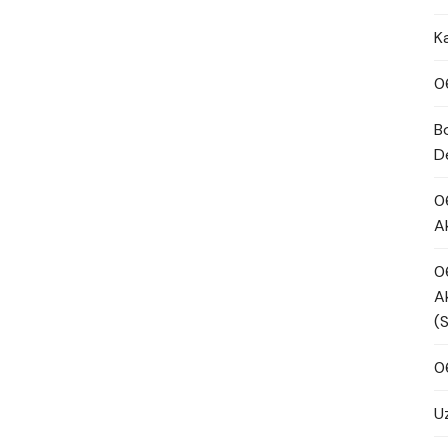
K
0
B
D
0
A
0
A
(
0
U