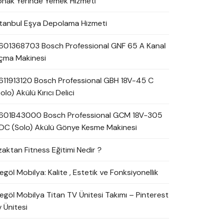
onak Yerinde Yemek Hizmeti
stanbul Eşya Depolama Hizmeti
601368703 Bosch Professional GNF 65 A Kanal
çma Makinesi
611913120 Bosch Professional GBH 18V-45 C
olo) Akülü Kırıcı Delici
601B43000 Bosch Professional GCM 18V-305
DC (Solo) Akülü Gönye Kesme Makinesi
zaktan Fitness Eğitimi Nedir ?
egöl Mobilya: Kalite , Estetik ve Fonksiyonellik
negöl Mobilya Titan TV Ünitesi Takımı – Pinterest
 Ünitesi