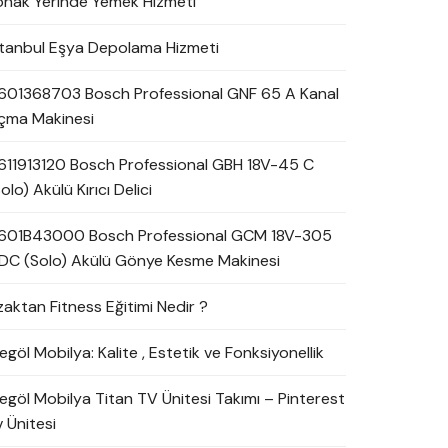
onak Yerinde Yemek Hizmeti
stanbul Eşya Depolama Hizmeti
601368703 Bosch Professional GNF 65 A Kanal
çma Makinesi
611913120 Bosch Professional GBH 18V-45 C
olo) Akülü Kırıcı Delici
601B43000 Bosch Professional GCM 18V-305
DC (Solo) Akülü Gönye Kesme Makinesi
zaktan Fitness Eğitimi Nedir ?
egöl Mobilya: Kalite , Estetik ve Fonksiyonellik
negöl Mobilya Titan TV Ünitesi Takımı – Pinterest
 Ünitesi