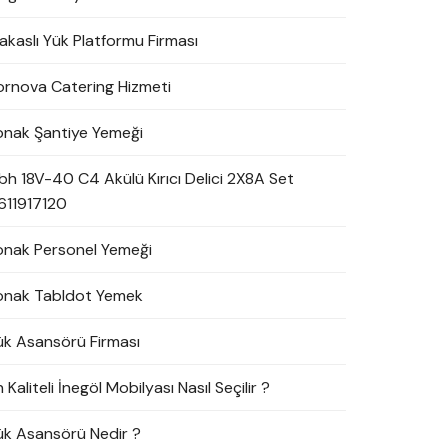
akaslı Yük Platformu Firması
ornova Catering Hizmeti
onak Şantiye Yemeği
bh 18V-40 C4 Akülü Kırıcı Delici 2X8A Set
611917120
onak Personel Yemeği
onak Tabldot Yemek
ük Asansörü Firması
 Kaliteli İnegöl Mobilyası Nasıl Seçilir ?
ük Asansörü Nedir ?