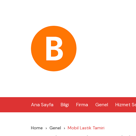
Skip
to
content
Ana Sayfa
Bilgi
Firma
Genel
Hizmet S
Home
Genel
Mobil Lastik Tamiri