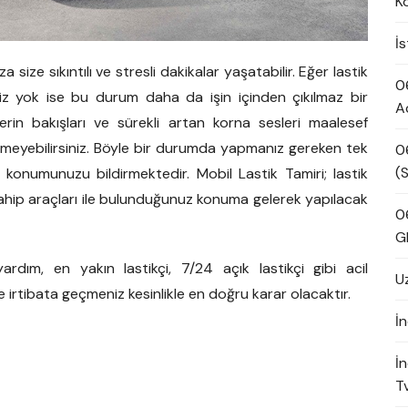
K
İ
 size sıkıntılı ve stresli dakikalar yaşatabilir. Eğer lastik
0
niz yok ise bu durum daha da işin içinden çıkılmaz bir
A
lerin bakışları ve sürekli artan korna sesleri maalesef
bilemeyebilirsiniz. Böyle bir durumda yapmanız gereken tek
0
(S
 konumunuzu bildirmektedir. Mobil Lastik Tamiri; lastik
 sahip araçları ile bulunduğunuz konuma gelerek yapılacak
0
G
rdım, en yakın lastikçi, 7/24 açık lastikçi gibi acil
U
e irtibata geçmeniz kesinlikle en doğru karar olacaktır.
İn
İ
Tv