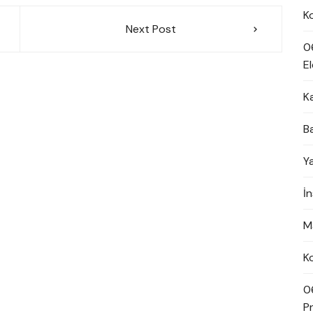
K
Next Post
0
El
K
B
Y
İ
M
K
0
Pn