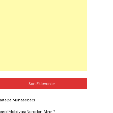
Son Eklenenler
altepe Muhasebeci
negöl Mobilyası Nereden Alınır ?