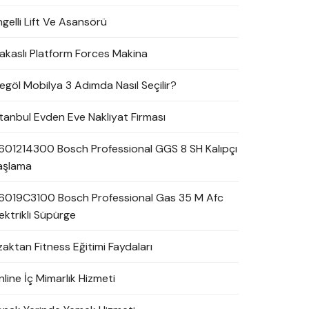
ngelli Lift Ve Asansörü
akaslı Platform Forces Makina
negöl Mobilya 3 Adımda Nasıl Seçilir?
stanbul Evden Eve Nakliyat Firması
601214300 Bosch Professional GGS 8 SH Kalıpçı
aşlama
6019C3100 Bosch Professional Gas 35 M Afc
ektrikli Süpürge
zaktan Fitness Eğitimi Faydaları
line İç Mimarlık Hizmeti