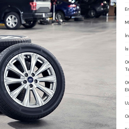
E
M
İ
İ
0
T
0
El
U
On