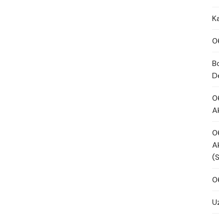
K
0
B
D
0
A
0
A
(
0
U