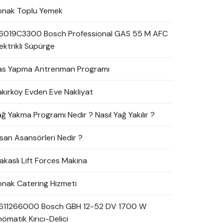
onak Toplu Yemek
6019C3300 Bosch Professional GAS 55 M AFC
ektrikli Süpürge
as Yapma Antrenman Programı
akırköy Evden Eve Nakliyat
ağ Yakma Programı Nedir ? Nasıl Yağ Yakılır ?
nsan Asansörleri Nedir ?
akaslı Lift Forces Makina
onak Catering Hizmeti
611266000 Bosch GBH 12-52 DV 1700 W
ömatik Kırıcı-Delici