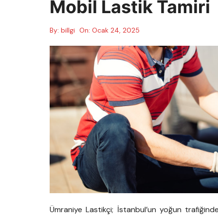
Mobil Lastik Tamiri
By:
billgi
On:
Ocak 24, 2025
Ümraniye Lastikçi; İstanbul’un yoğun trafiğind