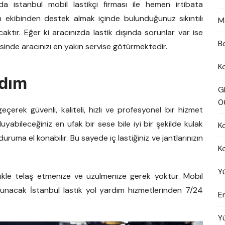
da istanbul mobil lastikçi firması ile hemen irtibata
m ekibinden destek almak içinde bulunduğunuz sıkıntılı
M
tır. Eğer ki aracınızda lastik dışında sorunlar var ise
B
esinde aracınızı en yakın servise götürmektedir.
K
rdım
G
0
eçerek güvenli, kaliteli, hızlı ve profesyonel bir hizmet
uyabileceğiniz en ufak bir sese bile iyi bir şekilde kulak
K
uma el konabilir. Bu sayede iç lastiğiniz ve jantlarınızın
K
Y
nlikle telaş etmenize ve üzülmenize gerek yoktur. Mobil
i sunacak İstanbul lastik yol yardım hizmetlerinden 7/24
En
Y