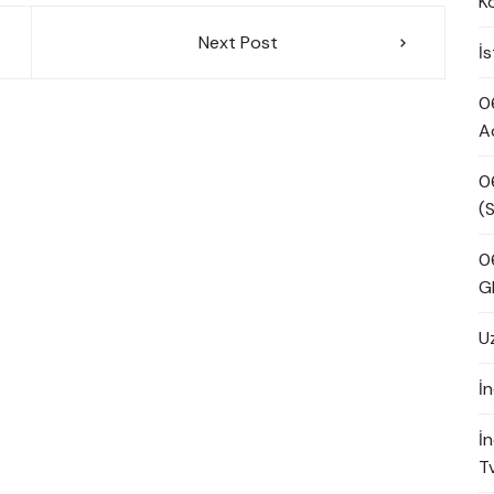
K
Next Post
İ
0
A
0
(S
0
G
U
İn
İ
Tv