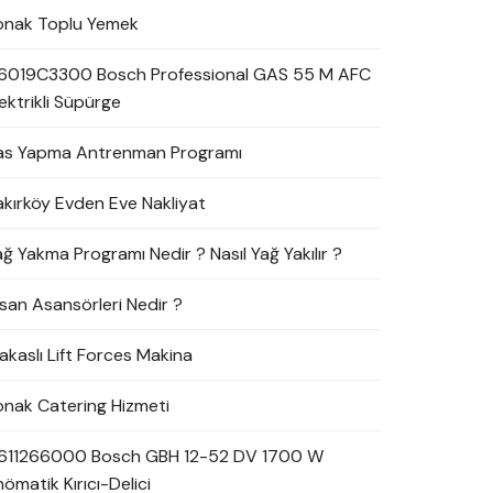
onak Toplu Yemek
6019C3300 Bosch Professional GAS 55 M AFC
ektrikli Süpürge
as Yapma Antrenman Programı
akırköy Evden Eve Nakliyat
ağ Yakma Programı Nedir ? Nasıl Yağ Yakılır ?
nsan Asansörleri Nedir ?
akaslı Lift Forces Makina
onak Catering Hizmeti
611266000 Bosch GBH 12-52 DV 1700 W
ömatik Kırıcı-Delici