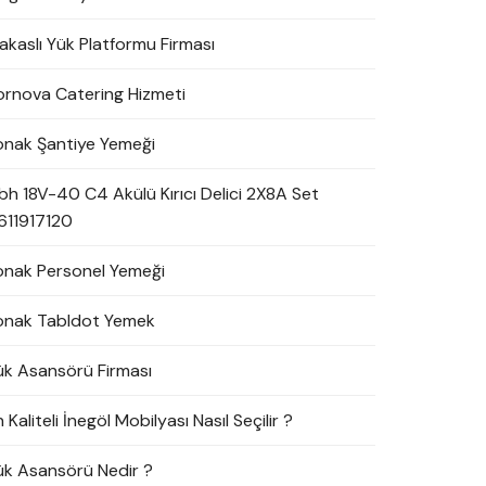
akaslı Yük Platformu Firması
ornova Catering Hizmeti
onak Şantiye Yemeği
bh 18V-40 C4 Akülü Kırıcı Delici 2X8A Set
611917120
onak Personel Yemeği
onak Tabldot Yemek
ük Asansörü Firması
 Kaliteli İnegöl Mobilyası Nasıl Seçilir ?
ük Asansörü Nedir ?