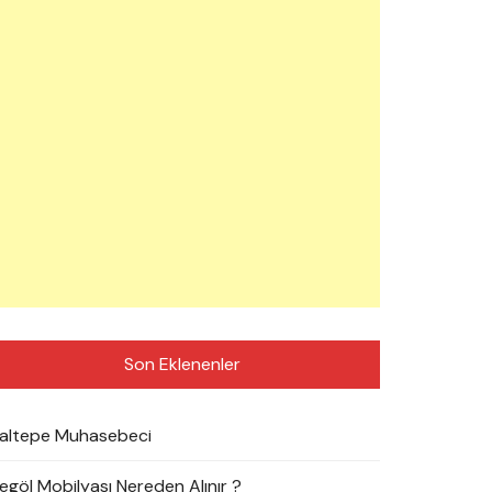
Son Eklenenler
altepe Muhasebeci
negöl Mobilyası Nereden Alınır ?