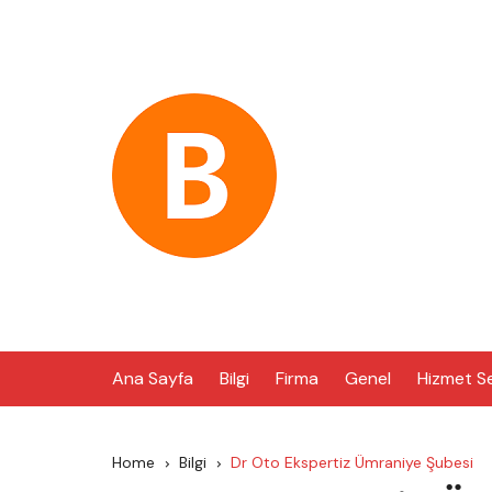
Skip
to
content
Ana Sayfa
Bilgi
Firma
Genel
Hizmet S
Home
Bilgi
Dr Oto Ekspertiz Ümraniye Şubesi