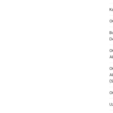
K
0
B
D
0
A
0
A
(
0
U