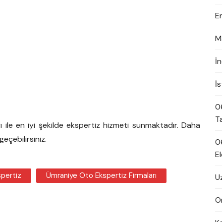
E
M
İ
İ
0
T
 ile en iyi şekilde ekspertiz hizmeti sunmaktadır. Daha
geçebilirsiniz.
0
El
pertiz
Ümraniye Oto Ekspertiz Firmaları
U
On