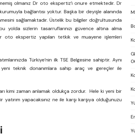
ememiş olmanız Dr oto ekspertiz’i onure etmektedir. Dr
 kurumuyla bağlantısı yoktur. Başka bir deyişle alanında
M
lenmesini sağlamaktadır. Üstelik bu bilgiler doğrultusunda
B
bu yolda sizlerin tasarruflarınızı güvence altına alma
r oto ekspertiz yapılan tetkik ve muayene işlemleri
K
G
ımlarınızda Türkiye’nin ilk TSE Belgesine sahiptir. Aynı
0
 yeni teknik donanımlara sahip araç ve gereçler ile
K
K
arı kimi zaman anlamak oldukça zordur. Hele ki yeni bir
 bir yatırım yapacaksınız ne ile karşı karşıya olduğunuzu
Y
En
i
Y