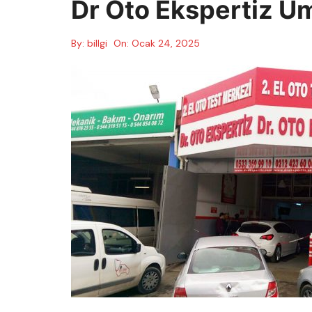
Dr Oto Ekspertiz Ü
By:
billgi
On:
Ocak 24, 2025