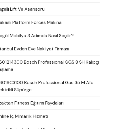
ngelli Lift Ve Asansörü
akaslı Platform Forces Makina
negöl Mobilya 3 Adımda Nasıl Seçilir?
stanbul Evden Eve Nakliyat Firması
601214300 Bosch Professional GGS 8 SH Kalıpçı
aşlama
6019C3100 Bosch Professional Gas 35 M Afc
ektrikli Süpürge
zaktan Fitness Eğitimi Faydaları
line İç Mimarlık Hizmeti