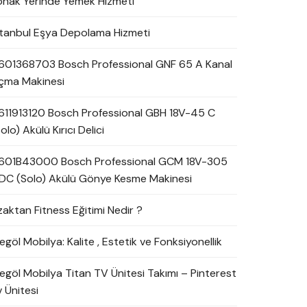
onak Yerinde Yemek Hizmeti
stanbul Eşya Depolama Hizmeti
601368703 Bosch Professional GNF 65 A Kanal
çma Makinesi
611913120 Bosch Professional GBH 18V-45 C
olo) Akülü Kırıcı Delici
601B43000 Bosch Professional GCM 18V-305
DC (Solo) Akülü Gönye Kesme Makinesi
zaktan Fitness Eğitimi Nedir ?
egöl Mobilya: Kalite , Estetik ve Fonksiyonellik
negöl Mobilya Titan TV Ünitesi Takımı – Pinterest
 Ünitesi