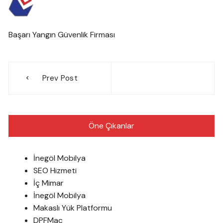
Başarı Yangın Güvenlik Firması
Yazı
Prev Post
gezinmesi
Öne Çıkanlar
İnegöl Mobilya
SEO Hizmeti
İç Mimar
İnegöl Mobilya
Makaslı Yük Platformu
DPFMac