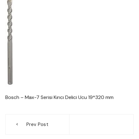
Bosch – Max-7 Serisi Kırıcı Delici Ucu 19*320 mm
Yazı
Prev Post
gezinmesi