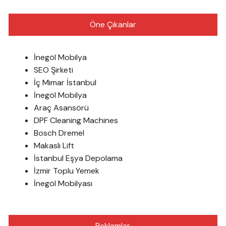
Öne Çıkanlar
İnegöl Mobilya
SEO Şirketi
İç Mimar İstanbul
İnegöl Mobilya
Araç Asansörü
DPF Cleaning Machines
Bosch Dremel
Makaslı Lift
İstanbul Eşya Depolama
İzmir Toplu Yemek
İnegöl Mobilyası
Reklamlar