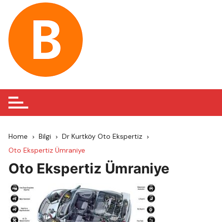
Skip
to
content
Home
Bilgi
Dr Kurtköy Oto Ekspertiz
Oto Ekspertiz Ümraniye
Oto Ekspertiz Ümraniye