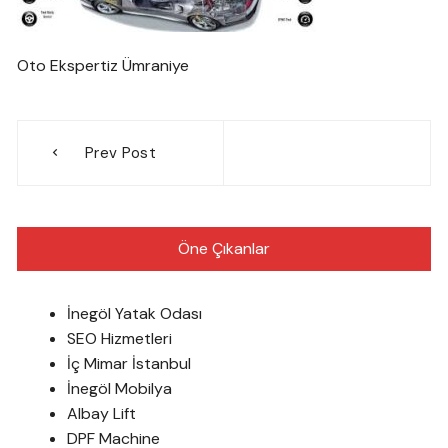
Oto Ekspertiz Ümraniye
Yazı
Prev Post
gezinmesi
Öne Çıkanlar
İnegöl Yatak Odası
SEO Hizmetleri
İç Mimar İstanbul
İnegöl Mobilya
Albay Lift
DPF Machine