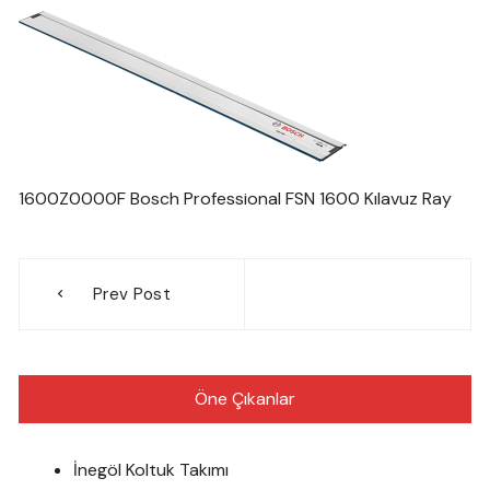
1600Z0000F Bosch Professional FSN 1600 Kılavuz Ray
Yazı
Prev Post
gezinmesi
Öne Çıkanlar
İnegöl Koltuk Takımı