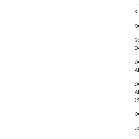
K
0
B
D
0
A
0
A
(
0
U