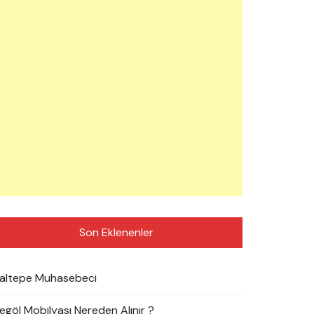
Son Eklenenler
altepe Muhasebeci
negöl Mobilyası Nereden Alınır ?