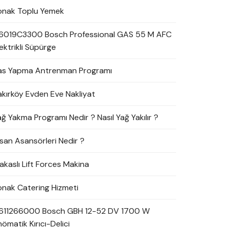
onak Toplu Yemek
6019C3300 Bosch Professional GAS 55 M AFC
ektrikli Süpürge
as Yapma Antrenman Programı
akırköy Evden Eve Nakliyat
ağ Yakma Programı Nedir ? Nasıl Yağ Yakılır ?
nsan Asansörleri Nedir ?
akaslı Lift Forces Makina
onak Catering Hizmeti
611266000 Bosch GBH 12-52 DV 1700 W
ömatik Kırıcı-Delici