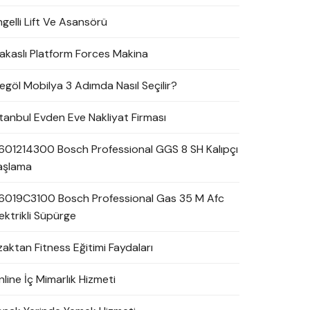
ngelli Lift Ve Asansörü
akaslı Platform Forces Makina
negöl Mobilya 3 Adımda Nasıl Seçilir?
stanbul Evden Eve Nakliyat Firması
601214300 Bosch Professional GGS 8 SH Kalıpçı
aşlama
6019C3100 Bosch Professional Gas 35 M Afc
ektrikli Süpürge
zaktan Fitness Eğitimi Faydaları
line İç Mimarlık Hizmeti