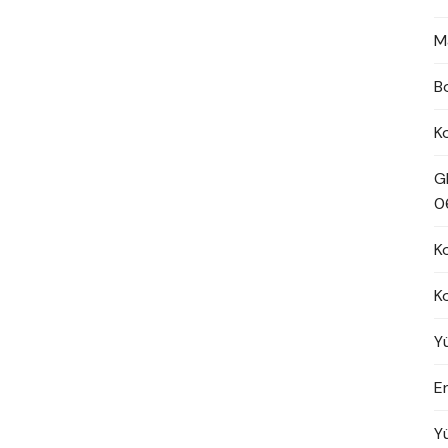
M
B
K
G
0
K
K
Y
En
Y