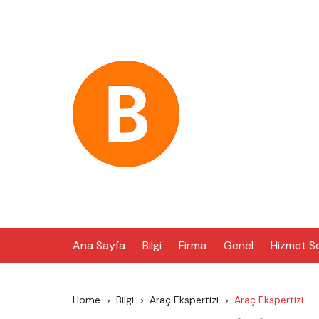
Skip
to
content
Ana Sayfa
Bilgi
Firma
Genel
Hizmet S
Home
Bilgi
Araç Ekspertizi
Araç Ekspertizi