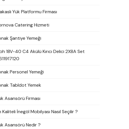
akaslı Yük Platformu Firması
ornova Catering Hizmeti
onak Şantiye Yemeği
bh 18V-40 C4 Akülü Kırıcı Delici 2X8A Set
611917120
onak Personel Yemeği
onak Tabldot Yemek
ük Asansörü Firması
 Kaliteli İnegöl Mobilyası Nasıl Seçilir ?
ük Asansörü Nedir ?