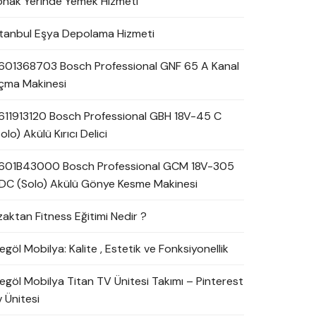
onak Yerinde Yemek Hizmeti
stanbul Eşya Depolama Hizmeti
601368703 Bosch Professional GNF 65 A Kanal
çma Makinesi
611913120 Bosch Professional GBH 18V-45 C
olo) Akülü Kırıcı Delici
601B43000 Bosch Professional GCM 18V-305
DC (Solo) Akülü Gönye Kesme Makinesi
zaktan Fitness Eğitimi Nedir ?
egöl Mobilya: Kalite , Estetik ve Fonksiyonellik
negöl Mobilya Titan TV Ünitesi Takımı – Pinterest
 Ünitesi