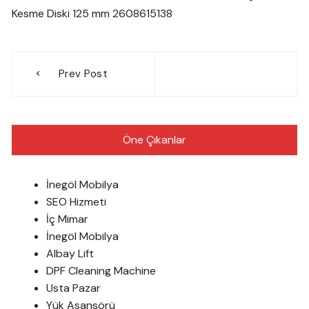
Kesme Diski 125 mm 2608615138
Yazı
Prev Post
gezinmesi
Öne Çıkanlar
İnegöl Mobilya
SEO Hizmeti
İç Mimar
İnegöl Mobilya
Albay Lift
DPF Cleaning Machine
Usta Pazar
Yük Asansörü