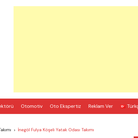
ektörü
Otomotiv
Oto Ekspertiz
Reklam Ver
Türk
Takımı
İnegöl Fulya Köşeli Yatak Odası Takımı