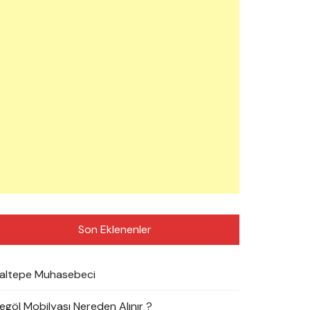
Son Eklenenler
altepe Muhasebeci
negöl Mobilyası Nereden Alınır ?