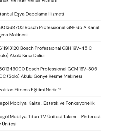
onak Yerinde Yemek Hizmeti
stanbul Eşya Depolama Hizmeti
601368703 Bosch Professional GNF 65 A Kanal
çma Makinesi
611913120 Bosch Professional GBH 18V-45 C
olo) Akülü Kırıcı Delici
601B43000 Bosch Professional GCM 18V-305
DC (Solo) Akülü Gönye Kesme Makinesi
zaktan Fitness Eğitimi Nedir ?
egöl Mobilya: Kalite , Estetik ve Fonksiyonellik
negöl Mobilya Titan TV Ünitesi Takımı – Pinterest
 Ünitesi