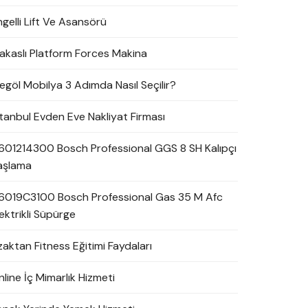
ngelli Lift Ve Asansörü
akaslı Platform Forces Makina
negöl Mobilya 3 Adımda Nasıl Seçilir?
stanbul Evden Eve Nakliyat Firması
601214300 Bosch Professional GGS 8 SH Kalıpçı
aşlama
6019C3100 Bosch Professional Gas 35 M Afc
ektrikli Süpürge
zaktan Fitness Eğitimi Faydaları
line İç Mimarlık Hizmeti