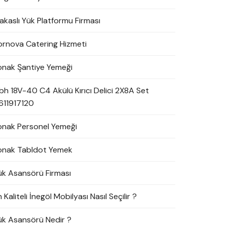
akaslı Yük Platformu Firması
ornova Catering Hizmeti
onak Şantiye Yemeği
bh 18V-40 C4 Akülü Kırıcı Delici 2X8A Set
611917120
onak Personel Yemeği
onak Tabldot Yemek
ük Asansörü Firması
 Kaliteli İnegöl Mobilyası Nasıl Seçilir ?
ük Asansörü Nedir ?