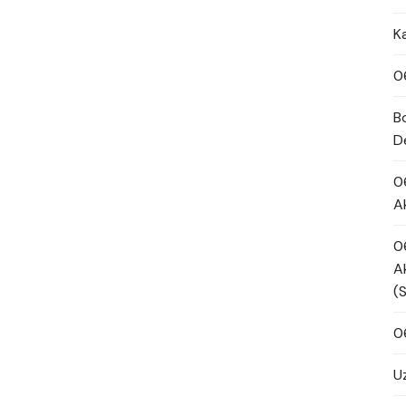
K
0
B
D
0
A
0
A
(
0
U