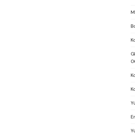
M
B
K
G
0
K
K
Y
En
Y