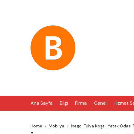
Skip
to
content
Ana Sayfa
Bilgi
Firma
Genel
Hizmet S
Home
Mobilya
İnegöl Fulya Köşeli Yatak Odası 