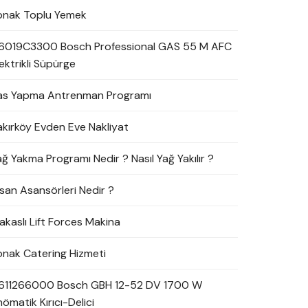
onak Toplu Yemek
6019C3300 Bosch Professional GAS 55 M AFC
ektrikli Süpürge
as Yapma Antrenman Programı
akırköy Evden Eve Nakliyat
ağ Yakma Programı Nedir ? Nasıl Yağ Yakılır ?
nsan Asansörleri Nedir ?
akaslı Lift Forces Makina
onak Catering Hizmeti
611266000 Bosch GBH 12-52 DV 1700 W
ömatik Kırıcı-Delici