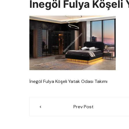
İnegöl Fulya Köşeli
İnegöl Fulya Köşeli Yatak Odası Takımı
Yazı
Prev Post
gezinmesi