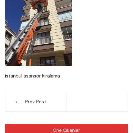
istanbul asansör kiralama
Yazı
Prev Post
gezinmesi
Öne Çıkanlar