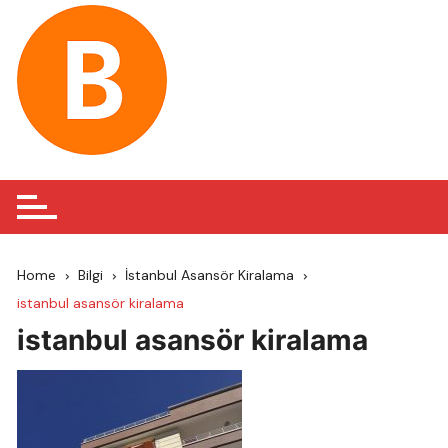
Skip
to
content
Home
Bilgi
İstanbul Asansör Kiralama
istanbul asansör kiralama
istanbul asansör kiralama