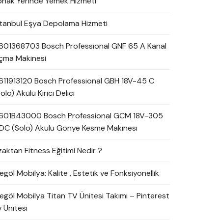
onak Yerinde Yemek Hizmeti
stanbul Eşya Depolama Hizmeti
601368703 Bosch Professional GNF 65 A Kanal
çma Makinesi
611913120 Bosch Professional GBH 18V-45 C
olo) Akülü Kırıcı Delici
601B43000 Bosch Professional GCM 18V-305
DC (Solo) Akülü Gönye Kesme Makinesi
zaktan Fitness Eğitimi Nedir ?
egöl Mobilya: Kalite , Estetik ve Fonksiyonellik
negöl Mobilya Titan TV Ünitesi Takımı – Pinterest
 Ünitesi