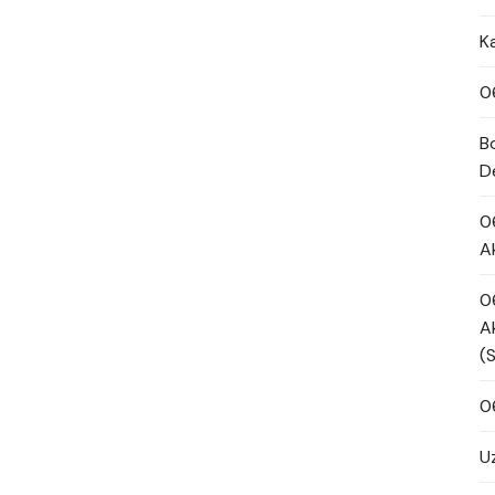
K
0
B
D
0
A
0
A
(
0
U