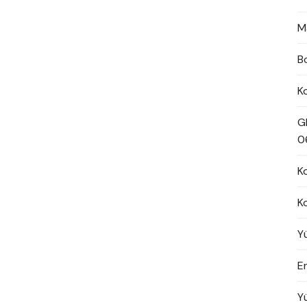
M
B
K
G
0
K
K
Y
En
Y