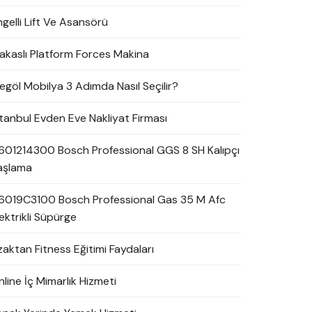
ngelli Lift Ve Asansörü
akaslı Platform Forces Makina
negöl Mobilya 3 Adımda Nasıl Seçilir?
stanbul Evden Eve Nakliyat Firması
601214300 Bosch Professional GGS 8 SH Kalıpçı
aşlama
6019C3100 Bosch Professional Gas 35 M Afc
ektrikli Süpürge
zaktan Fitness Eğitimi Faydaları
line İç Mimarlık Hizmeti