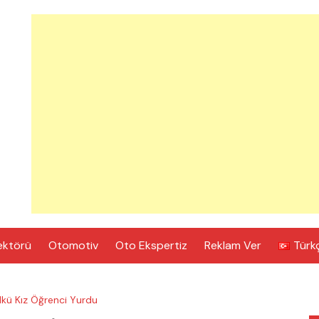
ektörü
Otomotiv
Oto Ekspertiz
Reklam Ver
Türk
lkü Kız Öğrenci Yurdu