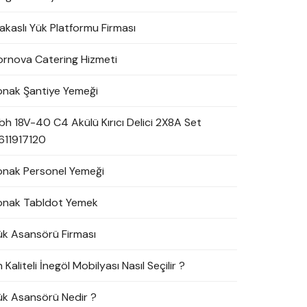
akaslı Yük Platformu Firması
ornova Catering Hizmeti
onak Şantiye Yemeği
bh 18V-40 C4 Akülü Kırıcı Delici 2X8A Set
611917120
onak Personel Yemeği
onak Tabldot Yemek
ük Asansörü Firması
 Kaliteli İnegöl Mobilyası Nasıl Seçilir ?
ük Asansörü Nedir ?