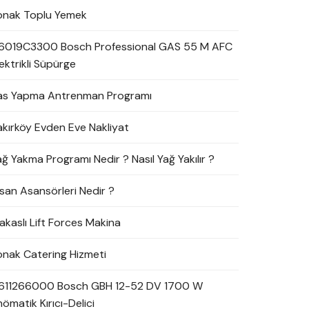
onak Toplu Yemek
6019C3300 Bosch Professional GAS 55 M AFC
ektrikli Süpürge
as Yapma Antrenman Programı
akırköy Evden Eve Nakliyat
ağ Yakma Programı Nedir ? Nasıl Yağ Yakılır ?
nsan Asansörleri Nedir ?
akaslı Lift Forces Makina
onak Catering Hizmeti
611266000 Bosch GBH 12-52 DV 1700 W
ömatik Kırıcı-Delici