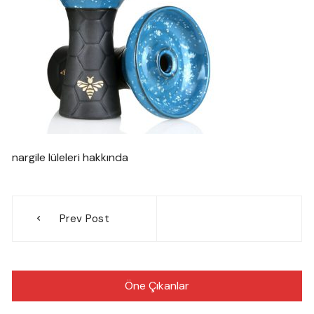
nargile lüleleri hakkında
Yazı
Prev Post
gezinmesi
Öne Çıkanlar