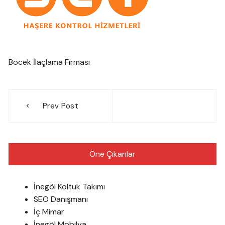
Böcek İlaçlama Firması
Yazı
Prev Post
gezinmesi
Öne Çıkanlar
İnegöl Koltuk Takımı
SEO Danışmanı
İç Mimar
İnegöl Mobilya