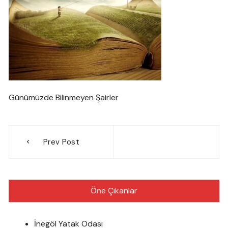
Günümüzde Bilinmeyen Şairler
Yazı
Prev Post
gezinmesi
Öne Çıkanlar
İnegöl Yatak Odası