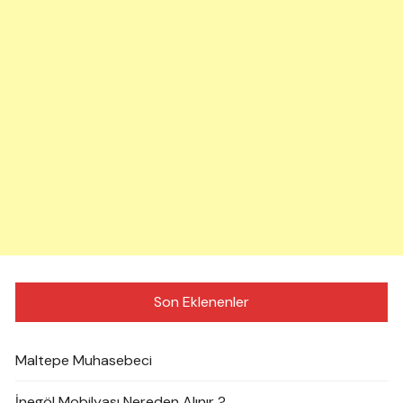
Son Eklenenler
Maltepe Muhasebeci
İnegöl Mobilyası Nereden Alınır ?