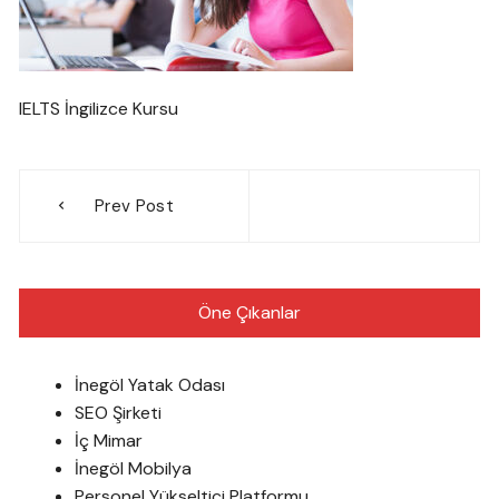
IELTS İngilizce Kursu
Yazı
Prev Post
gezinmesi
Öne Çıkanlar
İnegöl Yatak Odası
SEO Şirketi
İç Mimar
İnegöl Mobilya
Personel Yükseltici Platformu