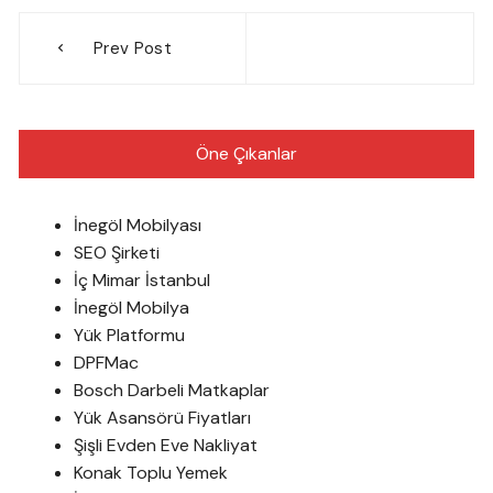
Yazı
Prev Post
gezinmesi
Öne Çıkanlar
İnegöl Mobilyası
SEO Şirketi
İç Mimar İstanbul
İnegöl Mobilya
Yük Platformu
DPFMac
Bosch Darbeli Matkaplar
Yük Asansörü Fiyatları
Şişli Evden Eve Nakliyat
Konak Toplu Yemek