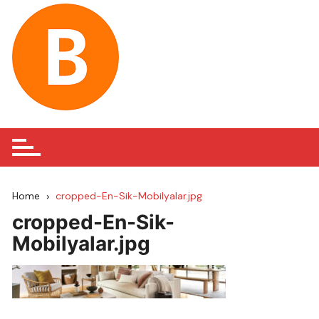
Skip
to
content
Home
cropped-En-Sik-Mobilyalar.jpg
cropped-En-Sik-
Mobilyalar.jpg