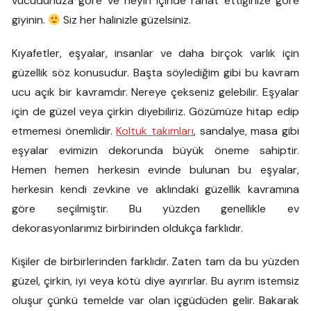
vücudunuza göre ve neyin içinde rahat ettiğinize göre
giyinin.
Siz her halinizle güzelsiniz.
Kıyafetler, eşyalar, insanlar ve daha birçok varlık için
güzellik söz konusudur. Başta söylediğim gibi bu kavram
ucu açık bir kavramdır. Nereye çekseniz gelebilir. Eşyalar
için de güzel veya çirkin diyebiliriz. Gözümüze hitap edip
etmemesi önemlidir.
Koltuk takımları
, sandalye, masa gibi
eşyalar evimizin dekorunda büyük öneme sahiptir.
Hemen hemen herkesin evinde bulunan bu eşyalar,
herkesin kendi zevkine ve aklındaki güzellik kavramına
göre seçilmiştir. Bu yüzden genellikle ev
dekorasyonlarımız birbirinden oldukça farklıdır.
Kişiler de birbirlerinden farklıdır. Zaten tam da bu yüzden
güzel, çirkin, iyi veya kötü diye ayırırlar. Bu ayrım istemsiz
oluşur çünkü temelde var olan içgüdüden gelir. Bakarak