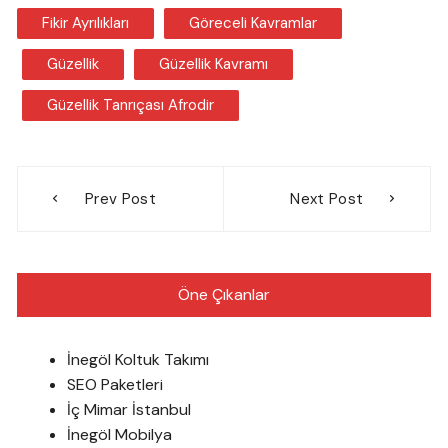
Fikir Ayrılıkları
Göreceli Kavramlar
Güzellik
Güzellik Kavramı
Güzellik Tanrıçası Afrodir
Yazı
Prev Post
Next Post
gezinmesi
Öne Çıkanlar
İnegöl Koltuk Takımı
SEO Paketleri
İç Mimar İstanbul
İnegöl Mobilya