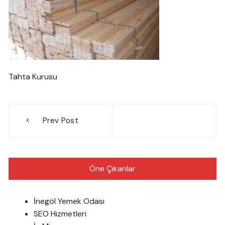
Tahta Kurusu
Yazı
Prev Post
gezinmesi
Öne Çıkanlar
İnegöl Yemek Odası
SEO Hizmetleri