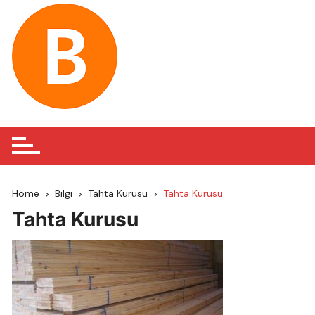
Skip
to
content
Home
Bilgi
Tahta Kurusu
Tahta Kurusu
Tahta Kurusu